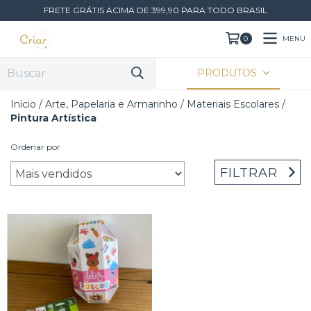
FRETE GRÁTIS ACIMA DE 399,90 PARA TODO BRASIL
MENU
0
PRODUTOS
Início
/
Arte, Papelaria e Armarinho
/
Materiais Escolares
/
Pintura Artística
Ordenar por
FILTRAR