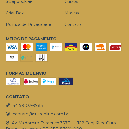
Scrapbook ❤️
Cursos
Criar Box
Marcas
Política de Privacidade
Contato
MEIOS DE PAGAMENTO
FORMAS DE ENVIO
CONTATO
44 99102-9985
contato@criaronline.com.br
Av. Valdomiro Frederico 3577 – LJ02 Conj. Res. Ouro
Preto Umuarama-PR CEP 87501-000