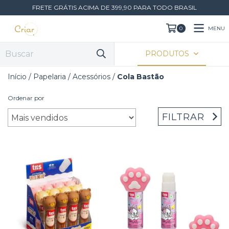
FRETE GRÁTIS ACIMA DE 399,90 PARA TODO BRASIL
MENU
0
PRODUTOS
Início
/
Papelaria
/
Acessórios
/
Cola Bastão
Ordenar por
FILTRAR