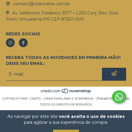
contato@criaronline.com.br
Av. Valdomiro Frederico 3577 – LJ02 Conj. Res. Ouro
Preto Umuarama-PR CEP 87501-000
REDES SOCIAIS
RECEBA TODAS AS NOVIDADES EM PRIMEIRA MÃO!
DEIXE SEU EMAIL:
COPYRIGHT MMC CRAFTS - CRIAR PAPELARIA E SCRAPBOOK - 37464667000155 - 2026.
TODOS OS DIREITOS RESERVADOS.
Ao navegar por este site
você aceita o uso de cookies
para agilizar a sua experiência de compra.