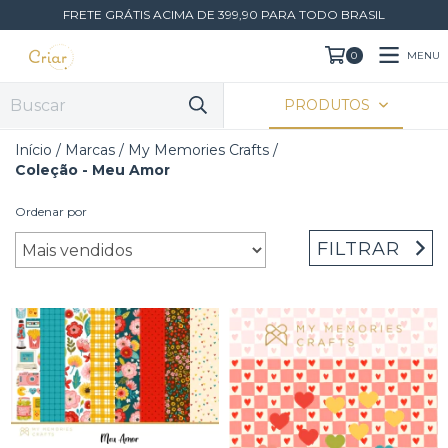
FRETE GRÁTIS ACIMA DE 399,90 PARA TODO BRASIL
MENU
0
PRODUTOS
Início
/
Marcas
/
My Memories Crafts
/
Coleção - Meu Amor
Ordenar por
FILTRAR