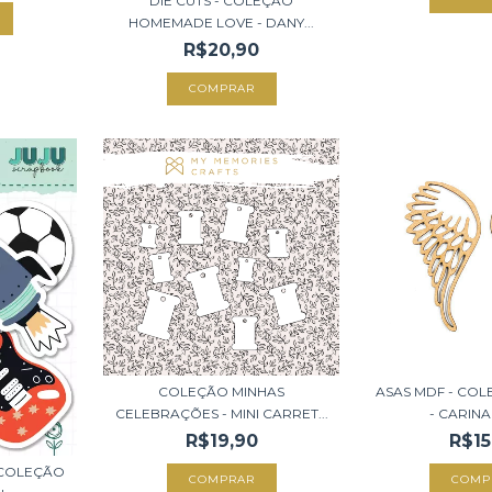
DIE CUTS - COLEÇÃO
HOMEMADE LOVE - DANY...
R$20,90
COLEÇÃO MINHAS
ASAS MDF - CO
CELEBRAÇÕES - MINI CARRET...
- CARINA 
R$19,90
R$15
 COLEÇÃO