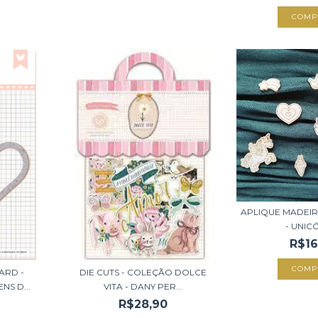
APLIQUE MADEIRI
- UNICÓ
R$16
ARD -
DIE CUTS - COLEÇÃO DOLCE
NS D...
VITA - DANY PER...
R$28,90