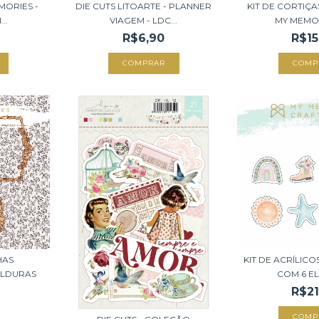
EMORIES -
DIE CUTS LITOARTE - PLANNER
KIT DE CORTIÇ
..
VIAGEM - LDC...
MY MEMOR
R$6,90
R$15
HAS
KIT DE ACRÍLIC
OLDURAS
COM 6 EL
R$21