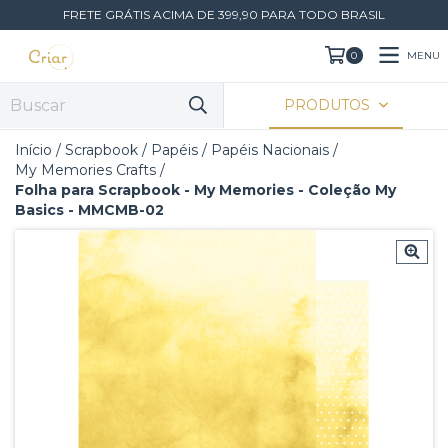
FRETE GRÁTIS ACIMA DE 399,90 PARA TODO BRASIL
MENU
0
PRODUTOS
Início
/
Scrapbook
/
Papéis
/
Papéis Nacionais
/
My Memories Crafts
/
Folha para Scrapbook - My Memories - Coleção My
Basics - MMCMB-02